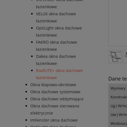
łazienkowe
VELUX okna dachowe
łazienkowe
OptiLight okna dachowe
łazienkowe
FAKRO okna dachowe
łazienkowe
Dakea okna dachowe
łazienkowe
RoofLITE+ okna dachowe
łazienkowe
Dane te
Okna klapowo-obrotowe
Wymiary
Okna dachowe systemowe
Konstruk
Okna dachowe oddymiające
Ug ( W/m2
Okna dachowe sterowane
elektrycznie
Uw ( W/m2
ImFenster okna dachowe
Wodoszcz