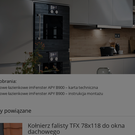
pobrania:
we łazienkowe imFenster APY B900 – karta techniczna
we łazienkowe imFenster APY B900 – instrukcja montażu
ty powiązane
Kołnierz falisty TFX 78x118 do okna
dachowego