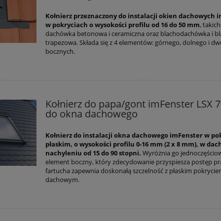
Kołnierz przeznaczony do instalacji okien dachowych 
w pokryciach o wysokości profilu od 16 do 50 mm
, takich
dachówka betonowa i ceramiczna oraz blachodachówka i b
trapezowa. Składa się z 4 elementów: górnego, dolnego i d
bocznych.
Kołnierz do papa/gont imFenster LSX 
do okna dachowego
Kołnierz do instalacji okna dachowego imFenster w po
płaskim, o wysokości profilu 0-16 mm (2 x 8 mm), w dac
nachyleniu od 15 do 90 stopni.
Wyróżnia go jednoczęścio
element boczny, który zdecydowanie przyspiesza postęp pr
fartucha zapewnia doskonałą szczelność z płaskim pokryci
dachowym.