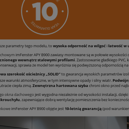
sze parametry tego modelu, to
wysoka odporność na wilgoć
i
łatwość w 
achowym
imFenster APY B900 zawiasy montowane są w połowie wysokości o
nionego wewnątrz stalowymi profilami
. Zastosowanie gładkiego PVC, 
serwacji, sprawia że model ten wyróżnia się podwyższoną odpornością na w
wa szerokość ościeżnicy „SOLID”
to gwarancja wysokich parametrów izola
jsze warunki atmosferyczne, w tym intensywne opady i silny wiatr.
Podwójn
tracie ciepła zimą.
Zewnętrzna hartowana szyba
chroni okno przed najb
ego
okna dachowego
jest wygodna niezależnie od wysokości instalacji, dzięki
ikrouchyłu
, zapewniające dobrą wentylację pomieszczenia bez koniecznośc
enkowe
imFenster APY B900 objęte jest
10-letnią gwarancją
(pod warunkiem 