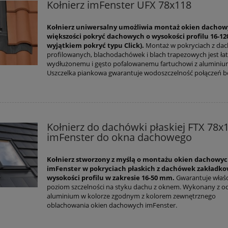
Kołnierz imFenster UFX 78x118
Kołnierz uniwersalny umożliwia montaż okien dacho
większości pokryć dachowych o wysokości profilu 16-12
wyjątkiem pokryć typu Click).
Montaż w pokryciach z da
profilowanych, blachodachówek i blach trapezowych jest łat
wydłużonemu i gęsto pofalowanemu fartuchowi z aluminiu
Uszczelka piankowa gwarantuje wodoszczelność połączeń b
Kołnierz do dachówki płaskiej FTX 78x
imFenster do okna dachowego
Kołnierz stworzony z myślą o montażu okien dachowy
imFenster w pokryciach płaskich z dachówek zakładk
wysokości profilu w zakresie 16-50 mm.
Gwarantuje właś
poziom szczelności na styku dachu z oknem. Wykonany z 
aluminium w kolorze zgodnym z kolorem zewnętrznego
oblachowania okien dachowych imFenster.