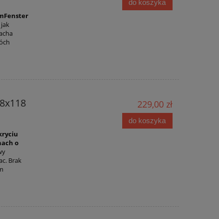
do koszyka
imFenster
 jak
lacha
wóch
78x118
229,00 zł
do koszyka
kryciu
hach o
wy
ac. Brak
em