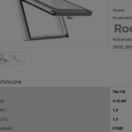
Ocena:
Producent
Kod produ
20526_202
chniczne
78x118
cja
4-16-4H
K )
1,0
 K )
1,3
elność
E1500