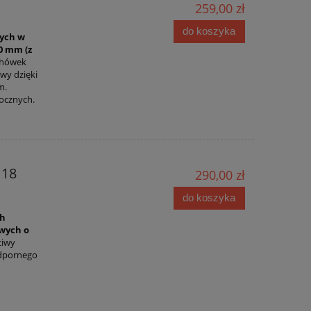
259,00 zł
do koszyka
wych w
0 mm (z
chówek
wy dzięki
m.
ocznych.
118
290,00 zł
do koszyka
ch
owych o
ciwy
odpornego