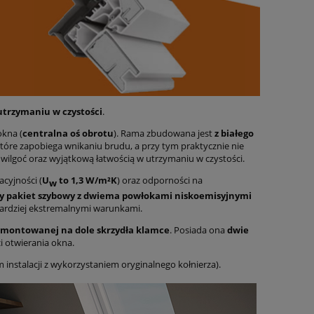
utrzymaniu w czystości
.
kna (
centralna oś obrotu
). Rama zbudowana jest
z białego
które zapobiega wnikaniu brudu, a przy tym praktycznie nie
ilgoć oraz wyjątkową łatwością w utrzymaniu w czystości.
cyjności (
U
to 1,3 W/m²K
) oraz odporności na
w
y pakiet szybowy z dwiema powłokami niskoemisyjnymi
ardziej ekstremalnymi warunkami.
montowanej na dole skrzydła k
lamce
. Posiada ona
dwie
i otwierania okna.
instalacji z wykorzystaniem oryginalnego kołnierza).