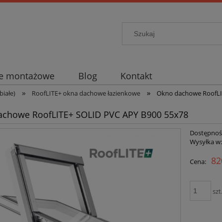
je montażowe
Blog
Kontakt
»
»
iałe)
RoofLITE+ okna dachowe łazienkowe
Okno dachowe RoofLI
achowe RoofLITE+ SOLID PVC APY B900 55x78
Dostępnoś
Wysyłka w
82
Cena:
szt