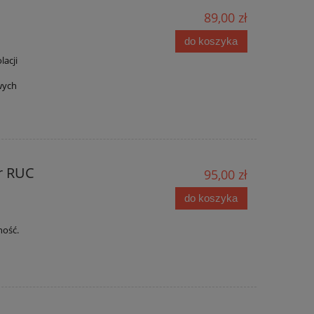
89,00 zł
do koszyka
lacji
wych
r RUC
95,00 zł
do koszyka
ność.