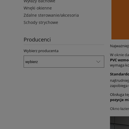
Wyłazy dachowe
Wnęki okienne
Zdalne sterowanie/akcesoria
Schody strychowe
Producenci
Najważniej
Wybierz producenta
W
oknie d
PVC
wzmoc
wymaga kon
Standardo
najtrudnie
zapobiega u
Obsługa t
pozycje m
Okno łazi