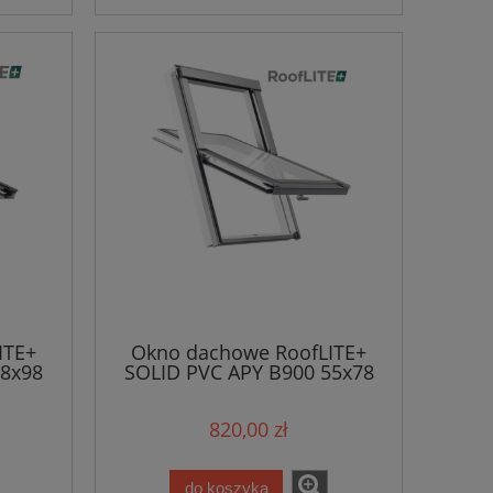
ITE+
Okno dachowe RoofLITE+
78x98
SOLID PVC APY B900 55x78
820,00 zł
do koszyka