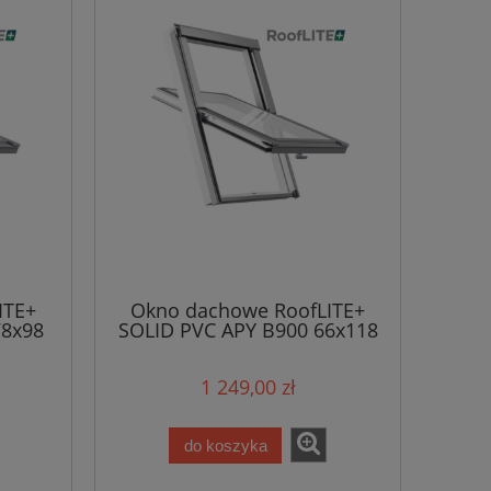
ITE+
Okno dachowe RoofLITE+
78x98
SOLID PVC APY B900 66x118
1 249,00 zł
do koszyka