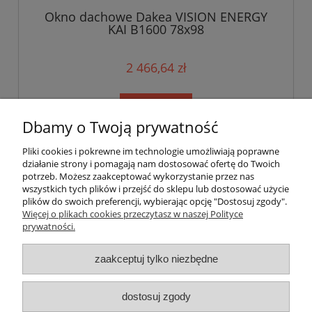
Okno dachowe Dakea VISION ENERGY
KAI B1600 78x98
2 466,64 zł
do koszyka
Dbamy o Twoją prywatność
Pliki cookies i pokrewne im technologie umożliwiają poprawne
Pomoc
działanie strony i pomagają nam dostosować ofertę do Twoich
potrzeb. Możesz zaakceptować wykorzystanie przez nas
wszystkich tych plików i przejść do sklepu lub dostosować użycie
Okna dachowe
plików do swoich preferencji, wybierając opcję "Dostosuj zgody".
Więcej o plikach cookies przeczytasz w naszej Polityce
prywatności.
Moje konto
zaakceptuj tylko niezbędne
Płatności i dostawa
dostosuj zgody
Informacje