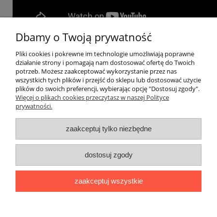
Dbamy o Twoją prywatność
Pliki cookies i pokrewne im technologie umożliwiają poprawne
Pomoc
działanie strony i pomagają nam dostosować ofertę do Twoich
potrzeb. Możesz zaakceptować wykorzystanie przez nas
wszystkich tych plików i przejść do sklepu lub dostosować użycie
Okna dachowe
plików do swoich preferencji, wybierając opcję "Dostosuj zgody".
Więcej o plikach cookies przeczytasz w naszej Polityce
prywatności.
Moje konto
zaakceptuj tylko niezbędne
Płatności i dostawa
dostosuj zgody
Informacje
O nas
zaakceptuj wszystkie
© Copyrights VELShop - 2023