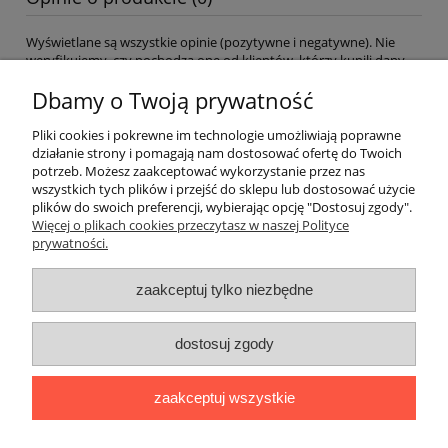
Wyświetlane są wszystkie opinie (pozytywne i negatywne). Nie
weryfikujemy, czy pochodzą one od klientów, którzy kupili dany
produkt.
Dbamy o Twoją prywatność
Pliki cookies i pokrewne im technologie umożliwiają poprawne
Pomoc
działanie strony i pomagają nam dostosować ofertę do Twoich
potrzeb. Możesz zaakceptować wykorzystanie przez nas
wszystkich tych plików i przejść do sklepu lub dostosować użycie
Okna dachowe
plików do swoich preferencji, wybierając opcję "Dostosuj zgody".
Więcej o plikach cookies przeczytasz w naszej Polityce
prywatności.
Moje konto
zaakceptuj tylko niezbędne
Płatności i dostawa
dostosuj zgody
Informacje
O nas
zaakceptuj wszystkie
© Copyrights VELShop - 2023