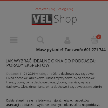
Zarejestruj się
Zaloguj się
Masz pytanie? Zadzwoń: 601 271 744
JAK WYBRAĆ IDEALNE OKNA DO PODDASZA:
PORADY EKSPERTÓW
Dodano:
11-01-2024
w kategorii:
Okna dachowe trzy szybowe
,
Okna dachowe łazienkowe
,
Okna trzyszybowe
,
okna dachowe
trzyszybowe
,
okna dachowe dwuszybowe
,
markizy
,
wyłazy
dachowe
,
Okna drewniane
,
okna dachowe 3 szybowe
autor:
admin
Dzisiaj skupimy się na jednym z najważniejszych aspektów
aranżacji poddasza – wyborze idealnych okien. Okna na poddaszu