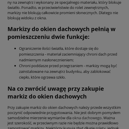
ny na zewnątrz i wykonany ze specjalnego materiału, który blokuje
światło. Ponadto, w przeciwieństwie do rolet zewnętrznych,
markizy nie blokują całkowicie promieni słonecznych. Dlatego nie
blokują widoku z okna.
Markizy do okien dachowych pełnią w
pomieszczeniu dwie funkcje:
Ograniczenie ilości światła, które dostaje się do
pomieszczenia - materiał zaciemniający chroni dach przed
nadmiernym nasłonecznieniem;
Chroni poddasze przed przegrzaniem - markizy mogą być
zainstalowane na zewnątrz budynku, aby zablokować
ciepło, które ogrzewa szkło.
Na co zwrócić uwagę przy zakupie
markiz do okien dachowych
Przy zakupie markiz do okien dachowych należy przede wszystkim
poczynić odpowiednie przygotowania. Nie jest dobrym pomysłem
samodzielne mierzenie wymiarów dla
okna dachowego
. Ważna
jest szerokość, w przeciwnym razie nie będzie można prawidłowo
zamontować markizy. Niektórzy kupują zbyt długie
rolety
, jednak