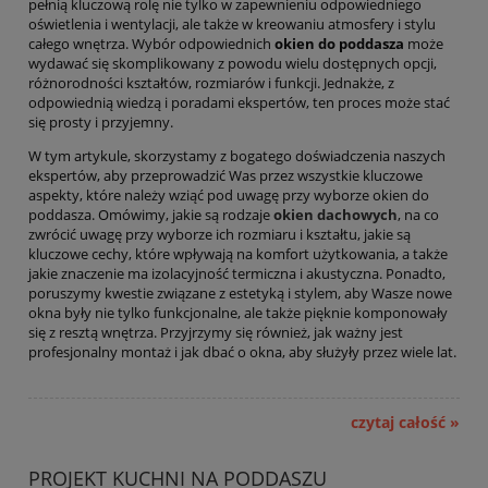
pełnią kluczową rolę nie tylko w zapewnieniu odpowiedniego
oświetlenia i wentylacji, ale także w kreowaniu atmosfery i stylu
całego wnętrza. Wybór odpowiednich
okien do poddasza
może
wydawać się skomplikowany z powodu wielu dostępnych opcji,
różnorodności kształtów, rozmiarów i funkcji. Jednakże, z
odpowiednią wiedzą i poradami ekspertów, ten proces może stać
się prosty i przyjemny.
W tym artykule, skorzystamy z bogatego doświadczenia naszych
ekspertów, aby przeprowadzić Was przez wszystkie kluczowe
aspekty, które należy wziąć pod uwagę przy wyborze okien do
poddasza. Omówimy, jakie są rodzaje
okien dachowych
, na co
zwrócić uwagę przy wyborze ich rozmiaru i kształtu, jakie są
kluczowe cechy, które wpływają na komfort użytkowania, a także
jakie znaczenie ma izolacyjność termiczna i akustyczna. Ponadto,
poruszymy kwestie związane z estetyką i stylem, aby Wasze nowe
okna były nie tylko funkcjonalne, ale także pięknie komponowały
się z resztą wnętrza. Przyjrzymy się również, jak ważny jest
profesjonalny montaż i jak dbać o okna, aby służyły przez wiele lat.
czytaj całość »
PROJEKT KUCHNI NA PODDASZU