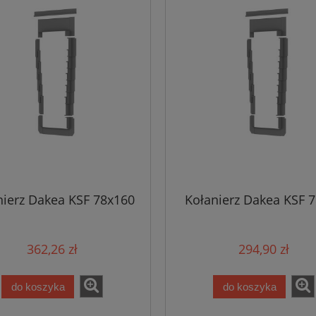
nierz Dakea KSF 78x160
Kołanierz Dakea KSF 
362,26 zł
294,90 zł
do koszyka
do koszyka