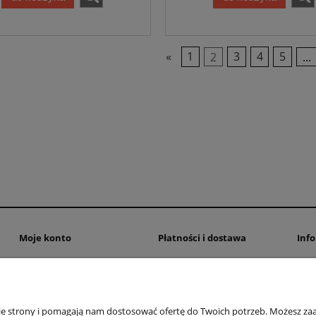
«
1
2
3
4
5
...
Moje konto
Płatności i dostawa
Inf
Twoje zamówienia
Formy płatności
Poli
Ustawienia konta
Czas dostawy
FAQ
Przechowalnia
nie strony i pomagają nam dostosować ofertę do Twoich potrzeb. Możesz zaa