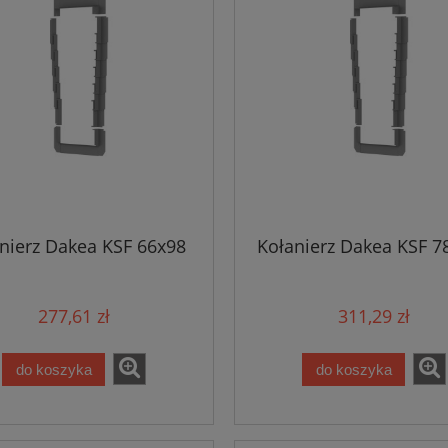
nierz Dakea KSF 66x98
Kołanierz Dakea KSF 7
277,61 zł
311,29 zł
do koszyka
do koszyka