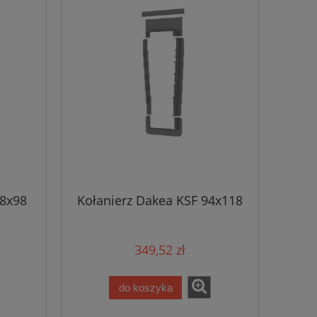
78x98
Kołanierz Dakea KSF 94x118
349,52 zł
do koszyka