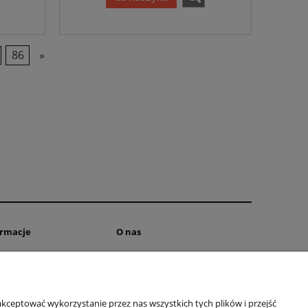
86
»
ormacje
O nas
tyka prywatności
Kontakt
O firmie
kceptować wykorzystanie przez nas wszystkich tych plików i przejść