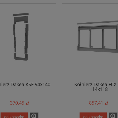
nierz Dakea KSF 94x140
Kołnierz Dakea FCX
114x118
370,45 zł
857,41 zł
do koszyka
do koszyka