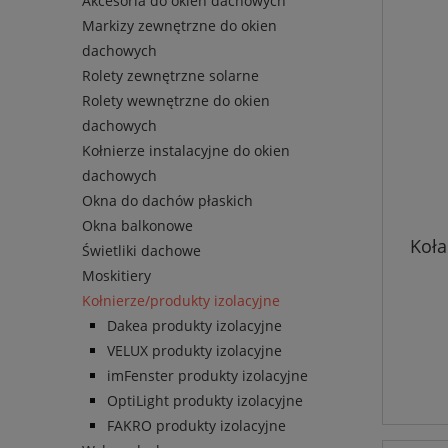
Akcesoria do okien dachowych
Markizy zewnętrzne do okien
dachowych
Rolety zewnętrzne solarne
Rolety wewnętrzne do okien
dachowych
Kołnierze instalacyjne do okien
dachowych
Okna do dachów płaskich
Okna balkonowe
Koła
Świetliki dachowe
Moskitiery
Kołnierze/produkty izolacyjne
Dakea produkty izolacyjne
VELUX produkty izolacyjne
imFenster produkty izolacyjne
OptiLight produkty izolacyjne
FAKRO produkty izolacyjne