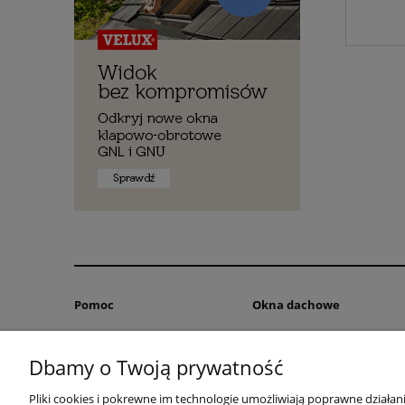
Pomoc
Okna dachowe
Regulamin
Okna dachowe 2 szybowe
Dbamy o Twoją prywatność
Okna dachowe 3 szybowe
Imfenster okna dachowe
Pliki cookies i pokrewne im technologie umożliwiają poprawne działa