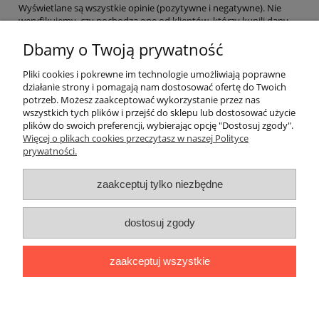
Wyświetlane są wszystkie opinie (pozytywne i negatywne). Nie
weryfikujemy, czy pochodzą one od klientów, którzy kupili dany
produkt.
Dbamy o Twoją prywatność
Pliki cookies i pokrewne im technologie umożliwiają poprawne
Pomoc
działanie strony i pomagają nam dostosować ofertę do Twoich
potrzeb. Możesz zaakceptować wykorzystanie przez nas
wszystkich tych plików i przejść do sklepu lub dostosować użycie
Okna dachowe
plików do swoich preferencji, wybierając opcję "Dostosuj zgody".
Więcej o plikach cookies przeczytasz w naszej Polityce
prywatności.
Moje konto
zaakceptuj tylko niezbędne
Płatności i dostawa
dostosuj zgody
Informacje
O nas
zaakceptuj wszystkie
© Copyrights VELShop - 2023
pokaż pełną wersję strony