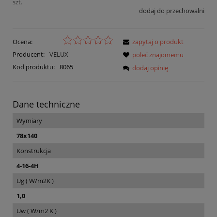
szt.
dodaj do przechowalni
Ocena:
zapytaj o produkt
Producent:
VELUX
poleć znajomemu
Kod produktu:
8065
dodaj opinię
Dane techniczne
Wymiary
78x140
Konstrukcja
4-16-4H
Ug ( W/m2K )
1,0
Uw ( W/m2 K )