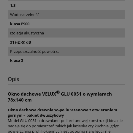
1,3
Wodoszczelność
klasa E900
Izolacja akustyczna
31 (-2;-5) dB
Przepuszczalność powietrza
klasa 3
Opis
®
Okno dachowe VELUX
GLU 0051 o wymiarach
78x140 cm
Okno dachowe drewniano-poliuretanowe z otwieraniem
górnym – pakiet dwuszybowy
Model GLU 0051 o drewniano-poliuretanowej konstrukcji idealnie
nadaje się do pomieszczeń takich jak łazienka czy kuchnia, gdyż
powierzchnia profili okiennych jest odporna na wilgoć i nie