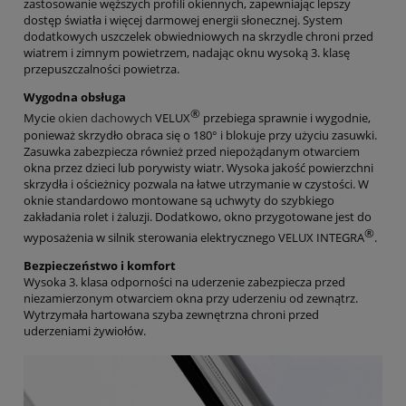
zastosowanie węższych profili okiennych, zapewniając lepszy
dostęp światła i więcej darmowej energii słonecznej. System
dodatkowych uszczelek obwiedniowych na skrzydle chroni przed
wiatrem i zimnym powietrzem, nadając oknu wysoką 3. klasę
przepuszczalności powietrza.
Wygodna obsługa
®
Mycie
okien dachowych
VELUX
przebiega sprawnie i wygodnie,
ponieważ skrzydło obraca się o 180° i blokuje przy użyciu zasuwki.
Zasuwka zabezpiecza również przed niepożądanym otwarciem
okna przez dzieci lub porywisty wiatr. Wysoka jakość powierzchni
skrzydła i ościeżnicy pozwala na łatwe utrzymanie w czystości. W
oknie standardowo montowane są uchwyty do szybkiego
zakładania rolet i żaluzji. Dodatkowo, okno przygotowane jest do
®
wyposażenia w silnik sterowania elektrycznego VELUX INTEGRA
.
Bezpieczeństwo i komfort
Wysoka 3. klasa odporności na uderzenie zabezpiecza przed
niezamierzonym otwarciem okna przy uderzeniu od zewnątrz.
Wytrzymała hartowana szyba zewnętrzna chroni przed
uderzeniami żywiołów.