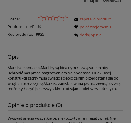
dodaj do przechowalni
Ocena:
zapytaj o produkt
Producent:
VELUX
poleć znajomemu
Kod produktu:
9935
dodaj opinię
Opis
Markiza manualna.Markizy są idealnym rozwiązaniem aby
uchronić nas przed nagrzewaniem się poddasza. Dzięki swej
konstrukcji zatrzymują światło i ciepło zanim przedostaną się do
wnętrza przez szybę.Markiza zainstalowana jest na zewnątrz, więc
możemy łączyć ją ze wszystkimi rodzajami rolet wewnętrznych.
Opinie o produkcie (0)
Wyświetlane są wszystkie opinie (pozytywne i negatywne). Nie
weryfikujemy, czy pochodzą one od klientów, którzy kupili dany
produkt.