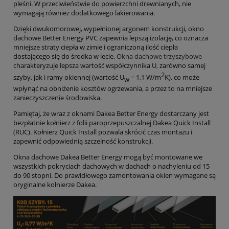
pleśni. W przeciwieństwie do powierzchni drewnianych, nie
wymagają również dodatkowego lakierowania.
Dzięki dwukomorowej, wypełnionej argonem konstrukcji, okno
dachowe Better Energy PVC zapewnia lepszą izolację, co oznacza
mniejsze straty ciepła w zimie i ograniczoną ilość ciepła
dostającego się do środka w lecie.
Okna dachowe trzyszybowe
charakteryzuje lepsza wartość współczynnika U, zarówno samej
2
szyby, jak i ramy okiennej (wartość U
= 1,1 W/m
K), co może
w
wpłynąć na obniżenie kosztów ogrzewania, a przez to na mniejsze
zanieczyszczenie środowiska.
Pamiętaj, że wraz z oknami Dakea Better Energy dostarczany jest
bezpłatnie kołnierz z folii paroprzepuszczalnej Dakea Quick Install
(RUC). Kołnierz Quick Install pozwala skrócić czas montażu i
zapewnić odpowiednią szczelność konstrukcji.
Okna dachowe Dakea Better Energy mogą być montowane we
wszystkich pokryciach dachowych w dachach o nachyleniu od 15
do 90 stopni. Do prawidłowego zamontowania okien wymagane są
oryginalne kołnierze Dakea.