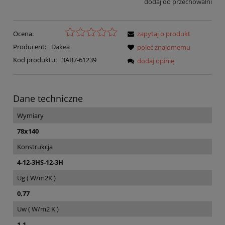
dodaj do przechowalni
Ocena:
zapytaj o produkt
Producent:
Dakea
poleć znajomemu
Kod produktu:
3AB7-61239
dodaj opinię
Dane techniczne
Wymiary
78x140
Konstrukcja
4-12-3HS-12-3H
Ug ( W/m2K )
0,77
Uw ( W/m2 K )
1,1