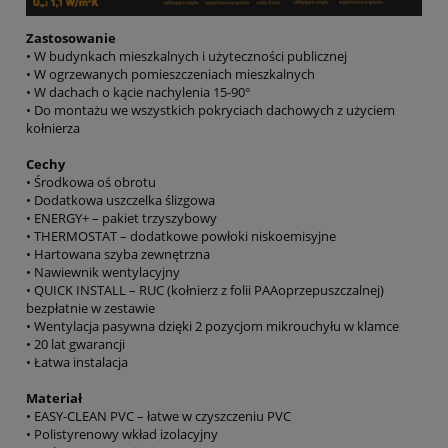
Zastosowanie
• W budynkach mieszkalnych i użyteczności publicznej
• W ogrzewanych pomieszczeniach mieszkalnych
• W dachach o kącie nachylenia 15-90°
• Do montażu we wszystkich pokryciach dachowych z użyciem
kołnierza
Cechy
• Środkowa oś obrotu
• Dodatkowa uszczelka ślizgowa
• ENERGY+ – pakiet trzyszybowy
• THERMOSTAT – dodatkowe powłoki niskoemisyjne
• Hartowana szyba zewnętrzna
• Nawiewnik wentylacyjny
• QUICK INSTALL – RUC (kołnierz z folii PAAoprzepuszczalnej)
bezpłatnie w zestawie
• Wentylacja pasywna dzięki 2 pozycjom mikrouchyłu w klamce
• 20 lat gwarancji
• Łatwa instalacja
Materiał
• EASY-CLEAN PVC – łatwe w czyszczeniu PVC
• Polistyrenowy wkład izolacyjny