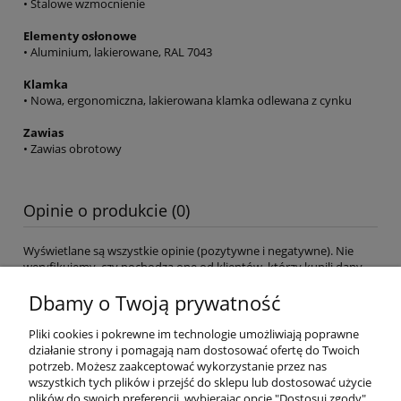
• Stalowe wzmocnienie
Elementy osłonowe
• Aluminium, lakierowane, RAL 7043
Klamka
• Nowa, ergonomiczna, lakierowana klamka odlewana z cynku
Zawias
• Zawias obrotowy
Opinie o produkcie (0)
Wyświetlane są wszystkie opinie (pozytywne i negatywne). Nie
weryfikujemy, czy pochodzą one od klientów, którzy kupili dany
produkt.
Dbamy o Twoją prywatność
Pliki cookies i pokrewne im technologie umożliwiają poprawne
Pomoc
działanie strony i pomagają nam dostosować ofertę do Twoich
potrzeb. Możesz zaakceptować wykorzystanie przez nas
wszystkich tych plików i przejść do sklepu lub dostosować użycie
Okna dachowe
plików do swoich preferencji, wybierając opcję "Dostosuj zgody".