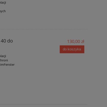
lacji
wych
140 do
130,00 zł
do koszyka
lacji
chroni
 imFenster