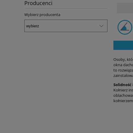
Producenci
Wybierz producenta
Osoby, któ
okna dacho
to rozwiąz
zainstalow
Solidność 
Kołnierz i
oblachowa
kołnierzem