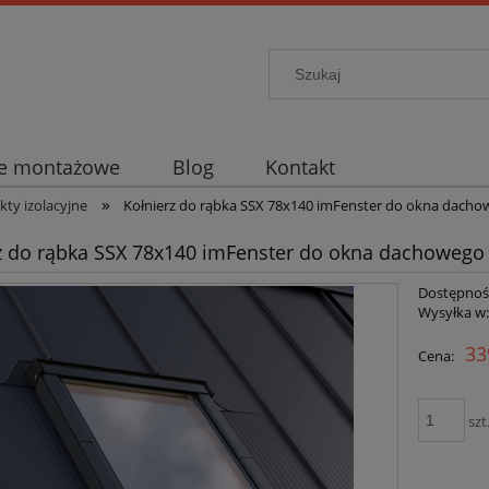
je montażowe
Blog
Kontakt
»
ty izolacyjne
Kołnierz do rąbka SSX 78x140 imFenster do okna dach
z do rąbka SSX 78x140 imFenster do okna dachowego
Dostępnoś
Wysyłka w
33
Cena:
szt