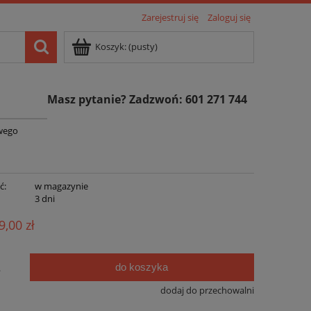
Zarejestruj się
Zaloguj się
Koszyk:
(pusty)
Masz pytanie? Zadzwoń: 601 271 744
owego
ć:
w magazynie
:
3 dni
9,00 zł
do koszyka
.
dodaj do przechowalni