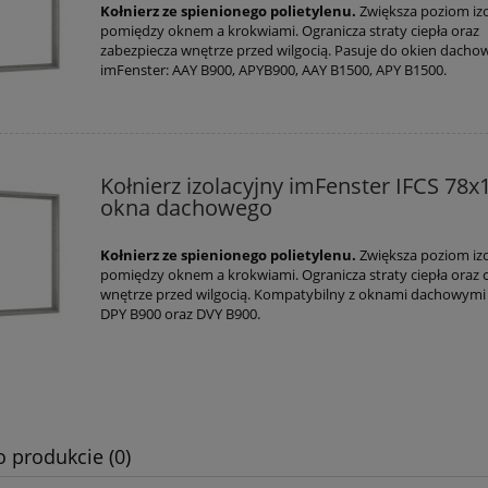
Kołnierz ze spienionego polietylenu.
Zwiększa poziom izo
pomiędzy oknem a krokwiami. Ogranicza straty ciepła oraz
zabezpiecza wnętrze przed wilgocią. Pasuje do okien dacho
imFenster: AAY B900, APYB900, AAY B1500, APY B1500.
Kołnierz izolacyjny imFenster IFCS 78x
okna dachowego
Kołnierz ze spienionego polietylenu.
Zwiększa poziom izo
pomiędzy oknem a krokwiami. Ogranicza straty ciepła oraz 
wnętrze przed wilgocią. Kompatybilny z oknami dachowymi
DPY B900 oraz DVY B900.
o produkcie (0)