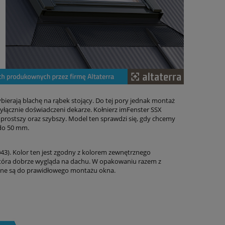
ierają blachę na rąbek stojący. Do tej pory jednak montaż
łącznie doświadczeni dekarze. Kołnierz imFenster SSX
 prostszy oraz szybszy. Model ten sprawdzi się, gdy chcemy
do 50 mm.
043). Kolor ten jest zgodny z kolorem zewnętrznego
 która dobrze wygląda na dachu. W opakowaniu razem z
dne są do prawidłowego montażu okna.