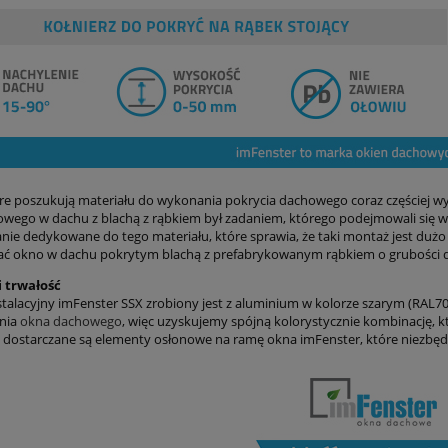
re poszukują materiału do wykonania pokrycia dachowego coraz częściej wyb
wego w dachu z blachą z rąbkiem był zadaniem, którego podejmowali się wy
anie dedykowane do tego materiału, które sprawia, że taki montaż jest dużo
ać okno w dachu pokrytym blachą z prefabrykowanym rąbkiem o grubości 
i trwałość
nstalacyjny imFenster SSX zrobiony jest z aluminium w kolorze szarym (RAL7
nia
okna dachowego
, więc uzyskujemy spójną kolorystycznie kombinację,
 dostarczane są elementy osłonowe na ramę okna imFenster, które niezbę