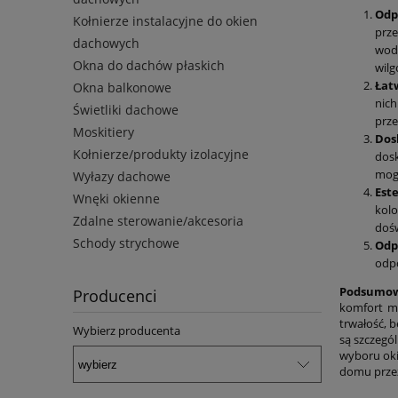
Odp
Kołnierze instalacyjne do okien
prze
dachowych
wod
Okna do dachów płaskich
wilg
Łat
Okna balkonowe
nich
Świetliki dachowe
prze
Moskitiery
Dos
Kołnierze/produkty izolacyjne
dosk
mogą
Wyłazy dachowe
Este
Wnęki okienne
kolo
Zdalne sterowanie/akcesoria
dośw
Schody strychowe
Odp
odpo
Podsumow
Producenci
komfort mi
trwałość, b
Wybierz producenta
są szczegó
wyboru oki
domu przez 