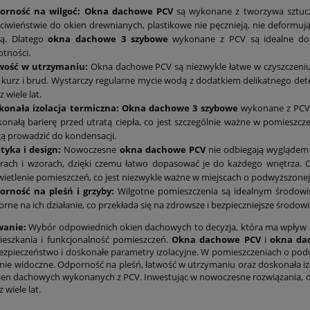
orność na wilgoć:
Okna dachowe PCV
są wykonane z tworzywa sztuczn
ciwieństwie do okien drewnianych, plastikowe nie pęcznieją, nie deformują 
ą. Dlatego
okna dachowe 3 szybowe
wykonane z PCV są idealne do 
otności.
wość w utrzymaniu:
Okna dachowe PCV są niezwykle łatwe w czyszczeniu.
 kurz i brud. Wystarczy regularne mycie wodą z dodatkiem delikatnego de
z wiele lat.
konała izolacja termiczna:
Okna dachowe 3 szybowe
wykonane z PCV o
onałą barierę przed utratą ciepła, co jest szczególnie ważne w pomieszcz
 prowadzić do kondensacji.
tyka i design:
Nowoczesne
okna dachowe PCV
nie odbiegają wyglądem 
rach i wzorach, dzięki czemu łatwo dopasować je do każdego wnętrza. 
ietlenie pomieszczeń, co jest niezwykle ważne w miejscach o podwyższonej 
orność na pleśń i grzyby:
Wilgotne pomieszczenia są idealnym środowis
rne na ich działanie, co przekłada się na zdrowsze i bezpieczniejsze środo
anie:
Wybór odpowiednich okien dachowych to decyzja, która ma wpływ n
eszkania i funkcjonalność pomieszczeń.
Okna dachowe PCV
i
okna da
ezpieczeństwo i doskonałe parametry izolacyjne. W pomieszczeniach o podwyżs
lnie widoczne. Odporność na pleśń, łatwość w utrzymaniu oraz doskonała izol
en dachowych wykonanych z PCV. Inwestując w nowoczesne rozwiązania, db
wiele lat.