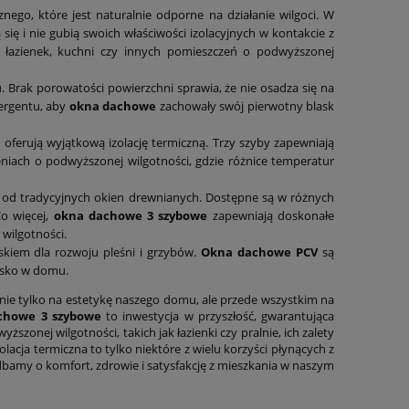
ego, które jest naturalnie odporne na działanie wilgoci. W
się i nie gubią swoich właściwości izolacyjnych w kontakcie z
łazienek, kuchni czy innych pomieszczeń o podwyższonej
 Brak porowatości powierzchni sprawia, że nie osadza się na
tergentu, aby
okna dachowe
zachowały swój pierwotny blask
ferują wyjątkową izolację termiczną. Trzy szyby zapewniają
eniach o podwyższonej wilgotności, gdzie różnice temperatur
od tradycyjnych okien drewnianych. Dostępne są w różnych
Co więcej,
okna dachowe 3 szybowe
zapewniają doskonałe
wilgotności.
kiem dla rozwoju pleśni i grzybów.
Okna dachowe PCV
są
wisko w domu.
ie tylko na estetykę naszego domu, ale przede wszystkim na
chowe 3 szybowe
to inwestycja w przyszłość, gwarantująca
zonej wilgotności, takich jak łazienki czy pralnie, ich zalety
acja termiczna to tylko niektóre z wielu korzyści płynących z
amy o komfort, zdrowie i satysfakcję z mieszkania w naszym