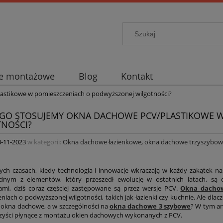
je montażowe
Blog
Kontakt
astikowe w pomieszczeniach o podwyższonej wilgotności?
GO STOSUJEMY OKNA DACHOWE PCV/PLASTIKOWE 
NOŚCI?
3-11-2023
w kategorii:
Okna dachowe łazienkowe
,
okna dachowe trzyszybo
zych czasach, kiedy technologia i innowacje wkraczają w każdy zakątek 
ednym z elementów, który przeszedł ewolucję w ostatnich latach, są
ami, dziś coraz częściej zastępowane są przez wersje PCV.
Okna dacho
iach o podwyższonej wilgotności, takich jak łazienki czy kuchnie. Ale dlacz
 okna dachowe, a w szczególności na
okna dachowe 3 szybowe
? W tym ar
orzyści płynące z montażu okien dachowych wykonanych z PCV.