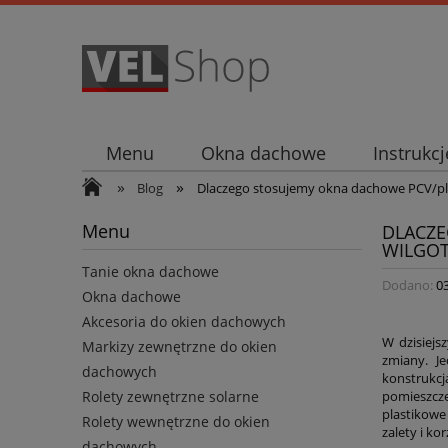
Menu
Okna dachowe
Instrukc
»
»
Blog
Dlaczego stosujemy okna dachowe PCV/pl
Menu
DLACZE
WILGOT
Tanie okna dachowe
Dodano:
0
Okna dachowe
Akcesoria do okien dachowych
W dzisiejs
Markizy zewnętrzne do okien
zmiany. J
dachowych
konstrukcj
pomieszczen
Rolety zewnętrzne solarne
plastikowe
Rolety wewnętrzne do okien
zalety i k
dachowych