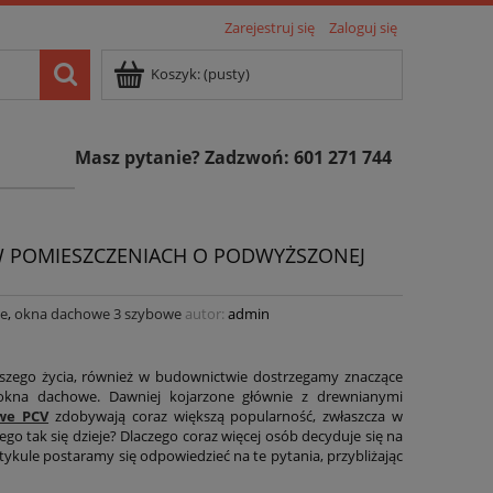
Zarejestruj się
Zaloguj się
Koszyk:
(pusty)
Masz pytanie? Zadzwoń: 601 271 744
W POMIESZCZENIACH O PODWYŻSZONEJ
we
,
okna dachowe 3 szybowe
autor:
admin
naszego życia, również w budownictwie dostrzegamy znaczące
 okna dachowe. Dawniej kojarzone głównie z drewnianymi
we PCV
zdobywają coraz większą popularność, zwłaszcza w
ego tak się dzieje? Dlaczego coraz więcej osób decyduje się na
tykule postaramy się odpowiedzieć na te pytania, przybliżając